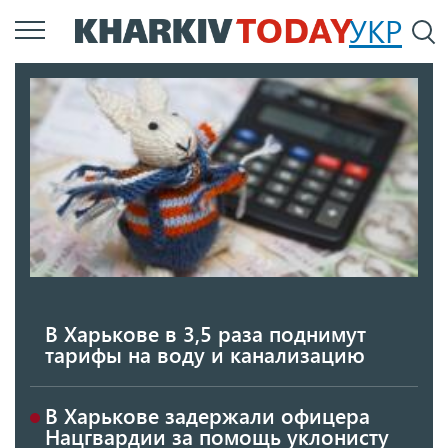
Перейти
УКР
По
к
основному
содержанию
В Харькове в 3,5 раза поднимут
тарифы на воду и канализацию
В Харькове задержали офицера
Нацгвардии за помощь уклонисту