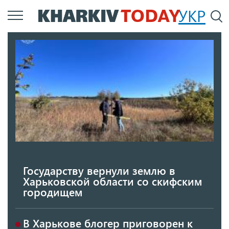
Перейти
УКР
По
к
основному
содержанию
Государству вернули землю в
Харьковской области со скифским
городищем
В Харькове блогер приговорен к