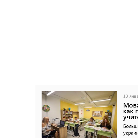
13 янва
Мова
как 
учит
Больш
украин