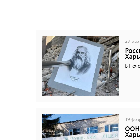
23 март
Росс
Харь
В Пече
19 февр
ООН 
Харь