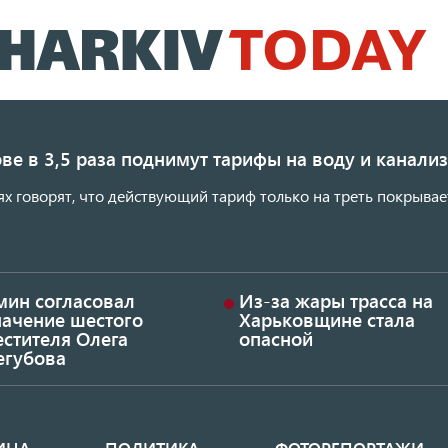
Перейти
к
основному
содержанию
ве в 3,5 раза поднимут тарифы на воду и канал
ях говорят, что действующий тариф только на треть покрывае
мин согласовал
Из-за жары трасса на
начение шестого
Харьковщине стала
стителя Олега
опасной
егубова