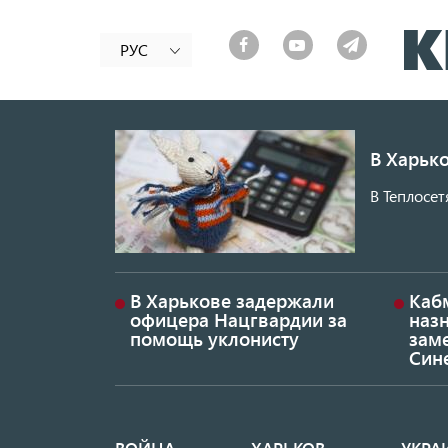
РУС
В Харько
В Теплосет
В Харькове задержали
Каб
офицера Нацгвардии за
наз
помощь уклонисту
заме
Син