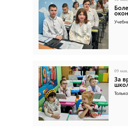
Боле
окон
Учебны
09 мая,
За в
школ
Тольк