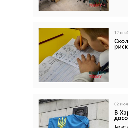
12 нояб
Скол
риск
02 июля
В Ха
досо
Такое 