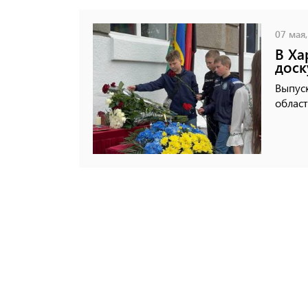
07 мая,
В Ха
доск
Выпус
област