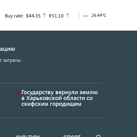
Buy rate:
$44.35
€51.10
26.44°C
up
up
изацию
т затраты.
Государству вернули землю
в Харьковской области со
скифским городищем