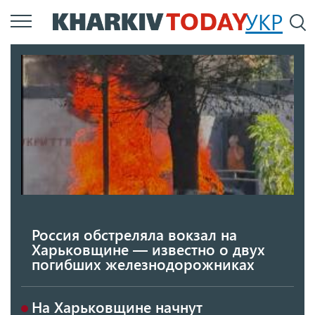
Перейти
УКР
По
к
основному
содержанию
Россия обстреляла вокзал на
Харьковщине — известно о двух
погибших железнодорожниках
На Харьковщине начнут