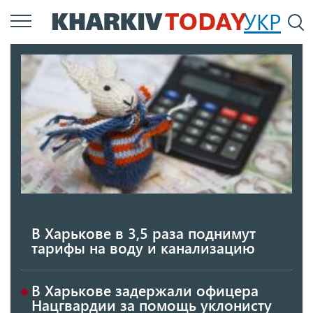
Перейти
УКР
По
к
основному
содержанию
В Харькове в 3,5 раза поднимут
тарифы на воду и канализацию
В Харькове задержали офицера
Нацгвардии за помощь уклонисту