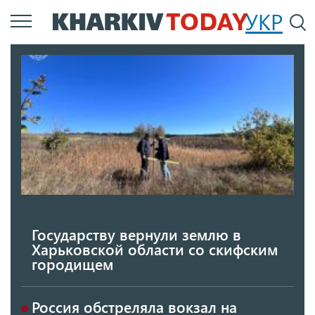
Перейти
УКР
По
к
основному
содержанию
Государству вернули землю в
Харьковской области со скифским
городищем
Россия обстреляла вокзал на