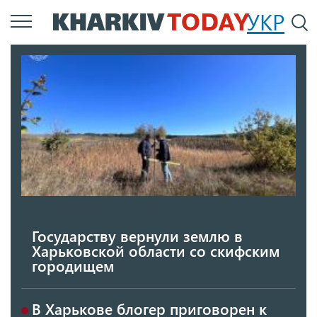
Перейти
УКР
По
к
основному
содержанию
Государству вернули землю в
Харьковской области со скифским
городищем
В Харькове блогер приговорен к