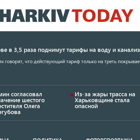
Перейти
к
основному
содержанию
ве в 3,5 раза поднимут тарифы на воду и канал
ях говорят, что действующий тариф только на треть покрывае
мин согласовал
Из-за жары трасса на
начение шестого
Харьковщине стала
стителя Олега
опасной
егубова