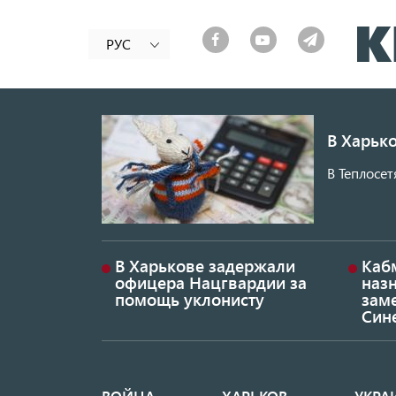
РУС
В Харько
В Теплосет
В Харькове задержали
Каб
офицера Нацгвардии за
наз
помощь уклонисту
заме
Син