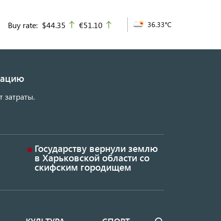
Buy rate:
$44.35
€51.10
36.33°C
up
up
изацию
т затраты.
Государству вернули землю
в Харьковской области со
скифским городищем