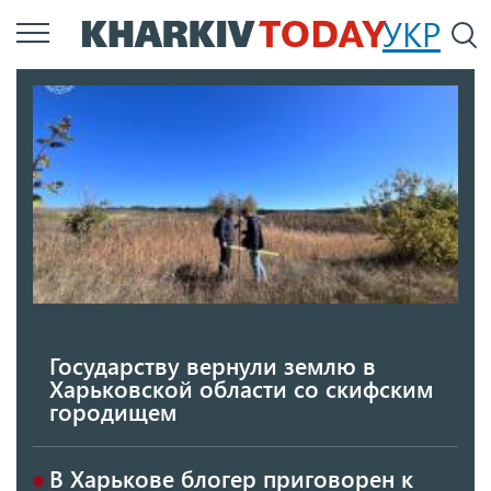
Перейти
УКР
По
к
основному
содержанию
Государству вернули землю в
Харьковской области со скифским
городищем
В Харькове блогер приговорен к