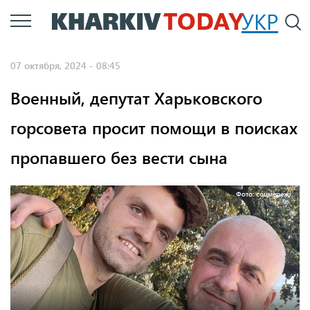
Перейти
УКР
По
к
основному
07 октября, 2024 - 08:45
содержанию
Военный, депутат Харьковского
горсовета просит помощи в поисках
пропавшего без вести сына
Фото: соцмережі.