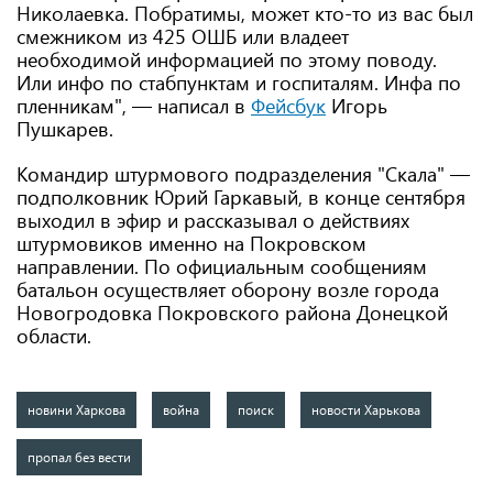
Николаевка. Побратимы, может кто-то из вас был
смежником из 425 ОШБ или владеет
необходимой информацией по этому поводу.
Или инфо по стабпунктам и госпиталям. Инфа по
пленникам", — написал в
Фейсбук
Игорь
Пушкарев.
Командир штурмового подразделения "Скала" —
подполковник Юрий Гаркавый, в конце сентября
выходил в эфир и рассказывал о действиях
штурмовиков именно на Покровском
направлении. По официальным сообщениям
батальон осуществляет оборону возле города
Новогродовка Покровского района Донецкой
области.
новини Харкова
война
поиск
новости Харькова
пропал без вести