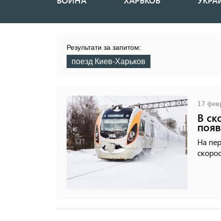
ВОЙНА
ХАРЬКОВ
УКРА
Основная
навигация
Результати за запитом:
поезд Киев-Харьков
17 февр
В ск
появ
На пер
скорос