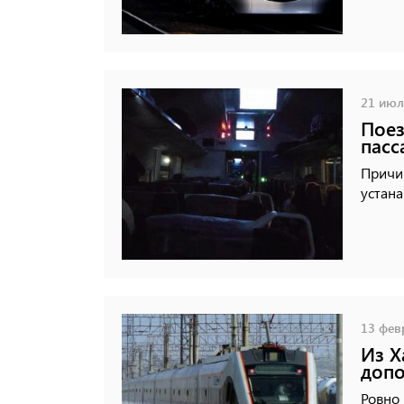
21 июля
Поез
пасс
Причин
устана
13 февр
Из Х
допо
Ровно 