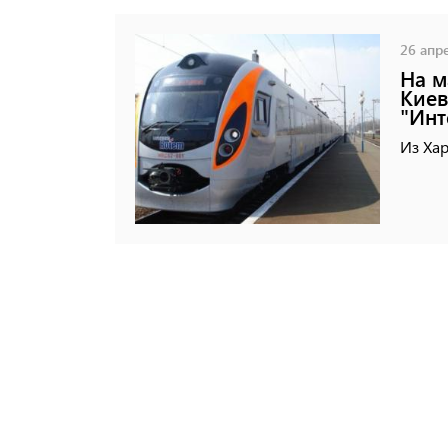
26 апре
На м
Киев
"Инт
Из Хар