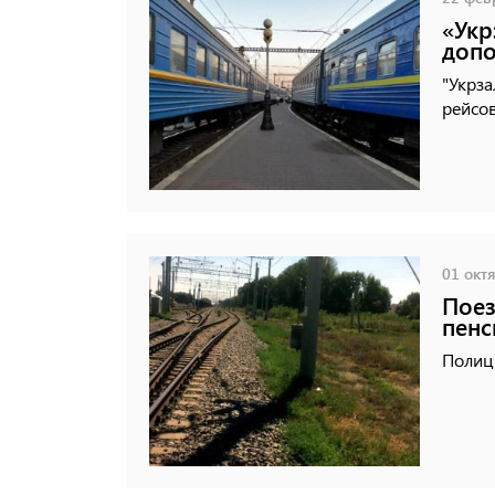
«Укр
допо
"Укрза
рейсов
01 октя
Поез
пенс
Полиц