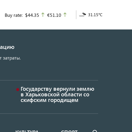
Buy rate:
$44.35
€51.10
31.15°C
up
up
изацию
т затраты.
Государству вернули землю
в Харьковской области со
скифским городищем