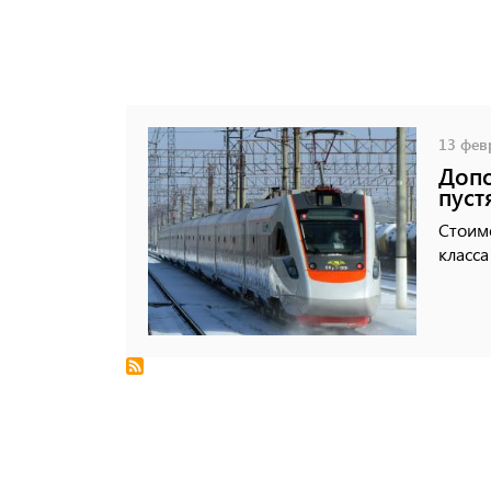
13 февр
Допо
пуст
Стоимо
класса