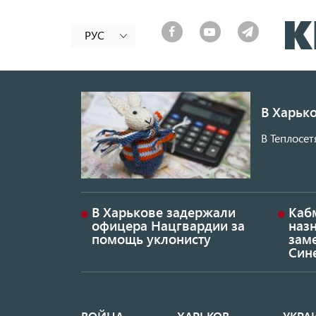
РУС
В Харько
В Теплосет
В Харькове задержали
Каб
офицера Нацгвардии за
наз
помощь уклонисту
заме
Син