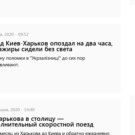
, 2020 - 09:52
д Киев-Харьков опоздал на два часа,
ажиры сидели без света
у поломки в "Укрзалізниці" до сих пор
вливают.
аля, 2020 - 14:40
арькова в столицу —
лнительный скоростной поезд
месяц из Харькова до Киева и обратно ежедневно