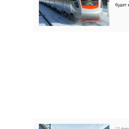
будет 
22 февр