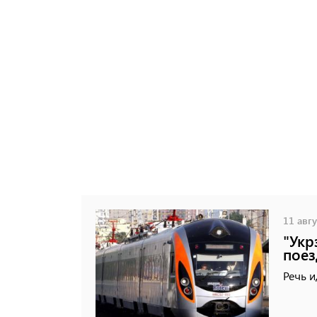
11 авгу
"Укр
поез
Речь и