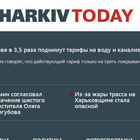
Перейти
к
основному
содержанию
ве в 3,5 раза поднимут тарифы на воду и канал
ях говорят, что действующий тариф только на треть покрывае
мин согласовал
Из-за жары трасса на
начение шестого
Харьковщине стала
стителя Олега
опасной
егубова