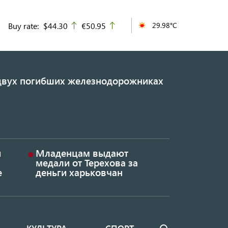
Buy rate:
$44.30
€50.95
29.98°C
up
up
 двух погибших железнодорожниках
и
Младенцам выдают
медали от Терехова за
е
деньги харьковчан