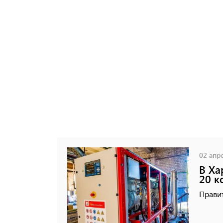
02 апре
В Ха
20 к
Правит