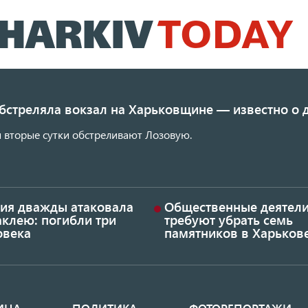
Перейти
к
основному
содержанию
обстреляла вокзал на Харьковщине — известно о
 вторые сутки обстреливают Лозовую.
сия дважды атаковала
Общественные деятел
аклею: погибли три
требуют убрать семь
овека
памятников в Харьков