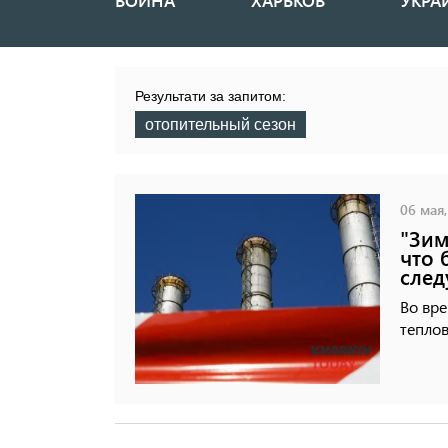
ВОЙНА
ХАРЬКОВ
УКРА
Основная
навигация
Результати за запитом:
отопительный сезон
06 мая,
"Зим
что 
след
Во вре
теплов