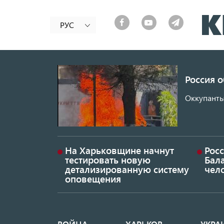
РУС
Россия 
Оккупанты
На Харьковщине начнут
Рос
тестировать новую
Бал
детализированную систему
чел
оповещения