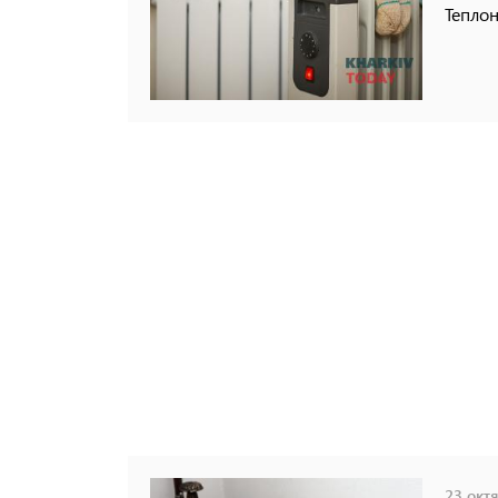
Теплон
23 октя