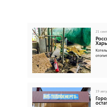
21 сент
Росс
Харь
Котель
отопит
19 авгу
Горо
оста