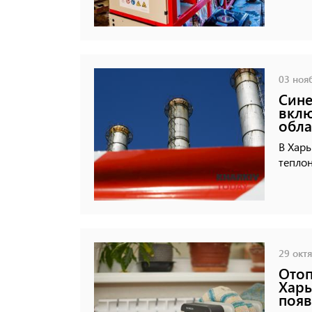
03 нояб
Сине
вклю
обла
В Хар
тепло
29 октя
Отоп
Харь
появ