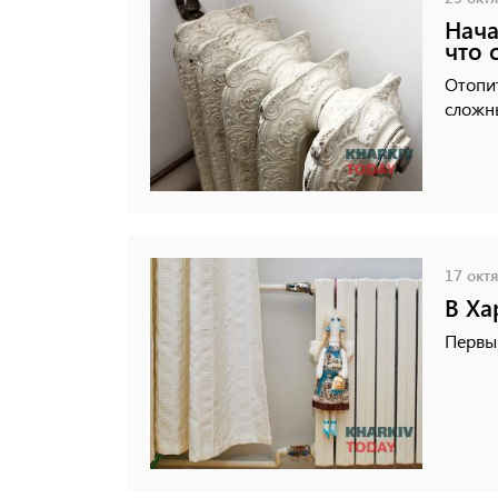
Нача
что 
Отопи
сложн
17 октя
В Ха
Первы