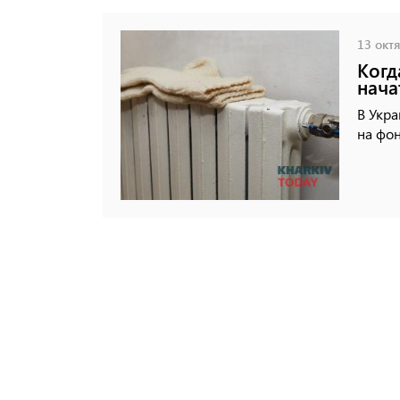
13 октя
Когд
нача
В Укра
на фон