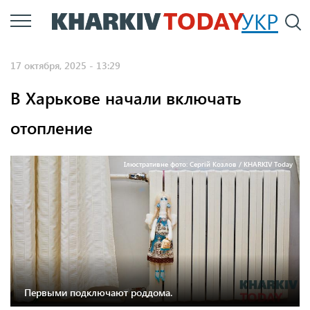
Перейти
УКР
По
к
основному
17 октября, 2025 - 13:29
содержанию
В Харькове начали включать
отопление
Ілюстративне фото: Сергій Козлов / KHARKIV Today
Первыми подключают роддома.