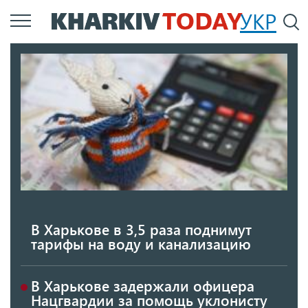
Перейти
УКР
По
к
основному
содержанию
В Харькове в 3,5 раза поднимут
тарифы на воду и канализацию
В Харькове задержали офицера
Нацгвардии за помощь уклонисту