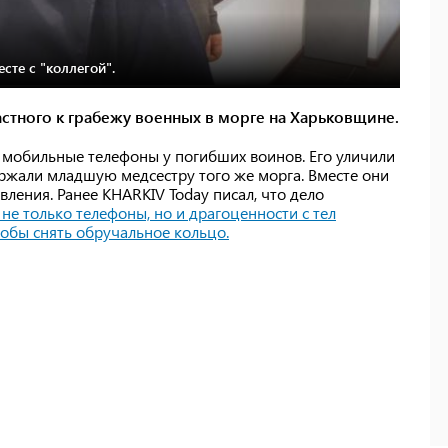
те с "коллегой".
стного к грабежу военных в морге на Харьковщине.
 мобильные телефоны у погибших воинов. Его уличили
держали младшую медсестру того же морга. Вместе они
ления. Ранее KHARKIV Today писал, что дело
не только телефоны, но и драгоценности с тел
тобы снять обручальное кольцо.