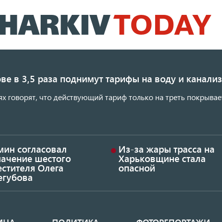
Перейти
к
основному
содержанию
ве в 3,5 раза поднимут тарифы на воду и канал
ях говорят, что действующий тариф только на треть покрывае
мин согласовал
Из-за жары трасса на
начение шестого
Харьковщине стала
стителя Олега
опасной
егубова