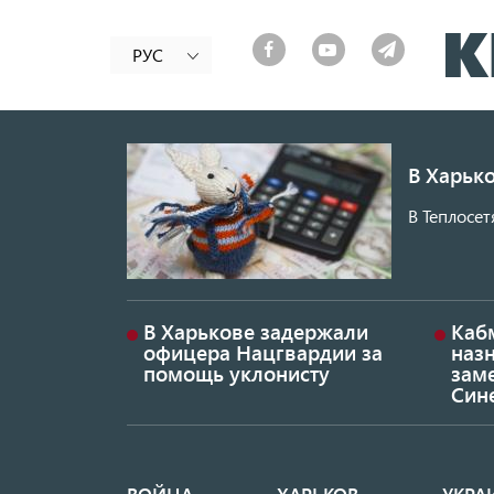
РУС
В Харько
В Теплосет
В Харькове задержали
Каб
офицера Нацгвардии за
наз
помощь уклонисту
заме
Син