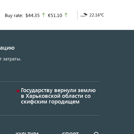
Buy rate:
$44.35
€51.10
22.16°C
up
up
изацию
т затраты.
Государству вернули землю
в Харьковской области со
скифским городищем