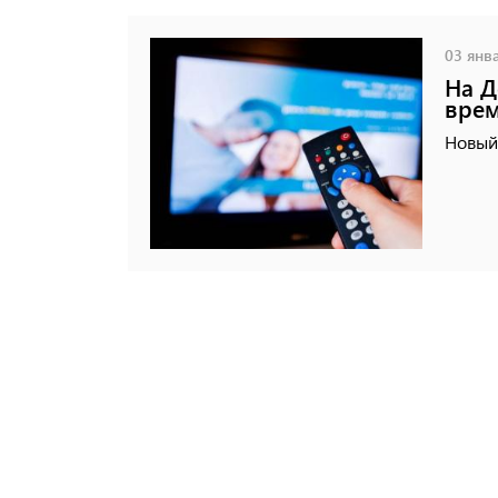
03 янва
На Д
врем
Новый 