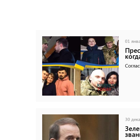
01 янва
Прес
когд
Соглас
30 дека
Зеле
зван