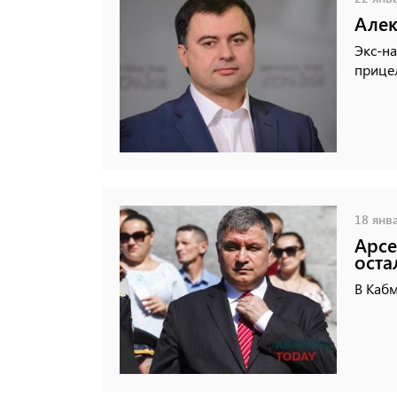
Алек
Экс-на
прицел
18 янва
Арсе
оста
В Кабм