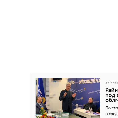
27 янва
Райн
под 
облг
По сло
о сред