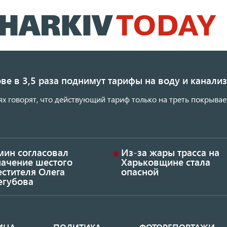
Перейти
к
основному
содержанию
ве в 3,5 раза поднимут тарифы на воду и канал
ях говорят, что действующий тариф только на треть покрывае
мин согласовал
Из-за жары трасса на
начение шестого
Харьковщине стала
стителя Олега
опасной
егубова