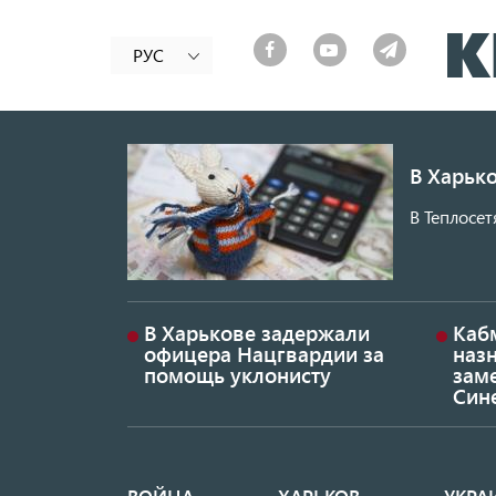
РУС
В Харько
В Теплосет
В Харькове задержали
Каб
офицера Нацгвардии за
наз
помощь уклонисту
заме
Син