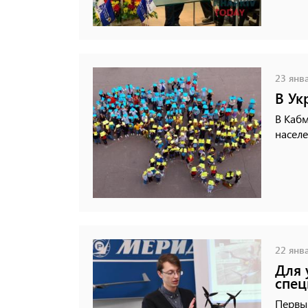
23 янва
В Ук
В Каб
насел
22 янва
Для 
спец
Первы