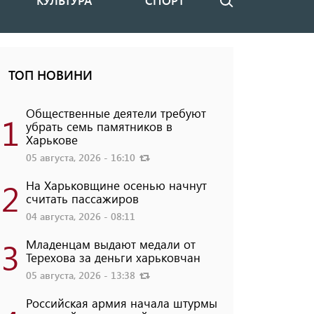
КУЛЬТУРА
СПОРТ
Поиск
ТОП НОВИНИ
Общественные деятели требуют
1
убрать семь памятников в
Харькове
05 августа, 2026 - 16:10
2
На Харьковщине осенью начнут
считать пассажиров
04 августа, 2026 - 08:11
3
Младенцам выдают медали от
Терехова за деньги харьковчан
05 августа, 2026 - 13:38
Российская армия начала штурмы