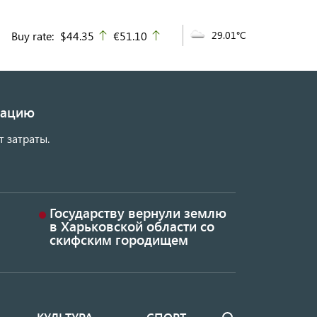
Buy rate:
$44.35
€51.10
29.01°C
up
up
изацию
т затраты.
Государству вернули землю
в Харьковской области со
скифским городищем