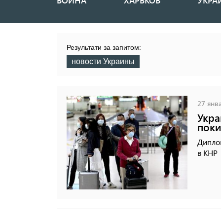
ВОЙНА
ХАРЬКОВ
УКРА
Основная
навигация
Результати за запитом:
новости Украины
27 янва
Укра
поки
Дипло
в КНР