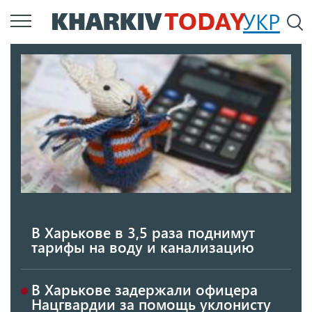
Перейти
УКР
По
к
основному
содержанию
В Харькове в 3,5 раза поднимут
тарифы на воду и канализацию
В Харькове задержали офицера
Нацгвардии за помощь уклонисту