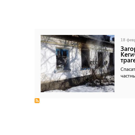
18 февр
Заго
Кеги
траг
Спасат
частны