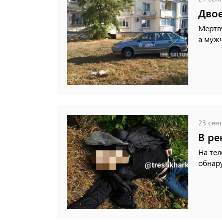
Двое
Мертв
а мужч
23 сент
В ре
На тел
обнар