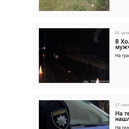
01 октя
В Хо
мужч
На тра
27 сент
На т
нашл
На тел