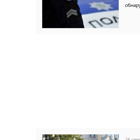
обнар
24 сент