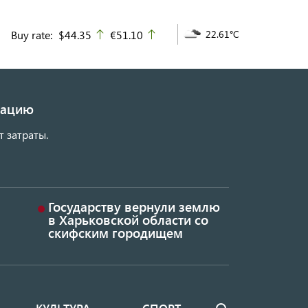
Buy rate:
$44.35
€51.10
22.61°C
up
up
изацию
т затраты.
Государству вернули землю
в Харьковской области со
скифским городищем