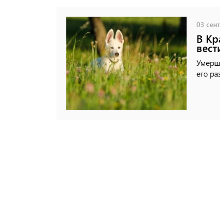
03 сент
В Кр
вест
Умерш
его ра