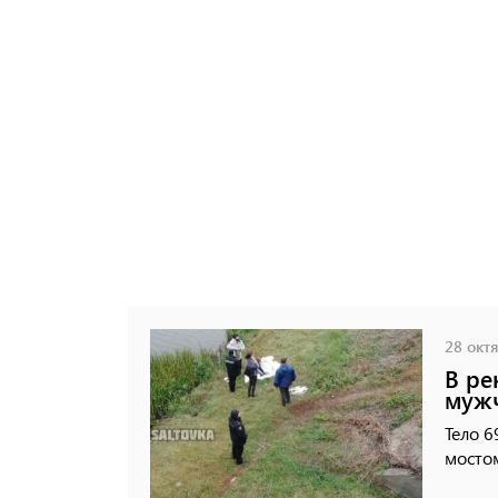
28 октя
В ре
муж
Тело 6
мосто