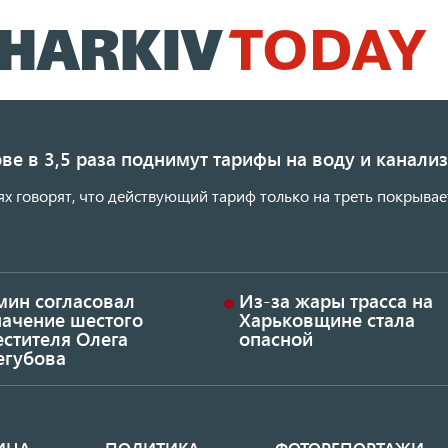
Перейти
к
основному
содержанию
ве в 3,5 раза поднимут тарифы на воду и канал
ях говорят, что действующий тариф только на треть покрывае
мин согласовал
Из-за жары трасса на
начение шестого
Харьковщине стала
стителя Олега
опасной
егубова