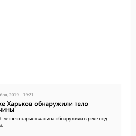
бря, 2019 - 19:21
ке Харьков обнаружили тело
чины
9-летнего харьковчанина обнаружили в реке под
м.