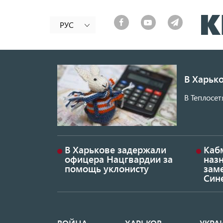
РУС
В Харько
В Теплосет
В Харькове задержали
Каб
офицера Нацгвардии за
наз
помощь уклонисту
заме
Син