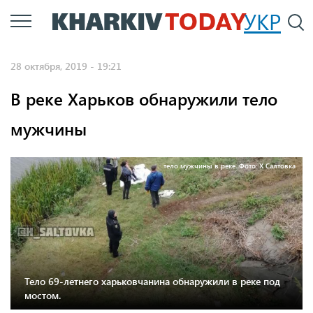
Перейти
УКР
По
к
основному
28 октября, 2019 - 19:21
содержанию
В реке Харьков обнаружили тело
мужчины
тело мужчины в реке. Фото: Х Салтовка
Тело 69-летнего харьковчанина обнаружили в реке под
мостом.