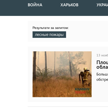
ВОЙНА
ХАРЬКОВ
УКРА
Основная
навигация
Результати за запитом:
лесные пожары
13 нояб
Площ
обла
Больша
обстре