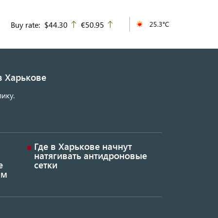
Buy rate:
$44.30
€50.95
25.3°C
up
up
в Харькове
ику.
Где в Харькове начнут
натягивать антидроновые
е
сетки
ым