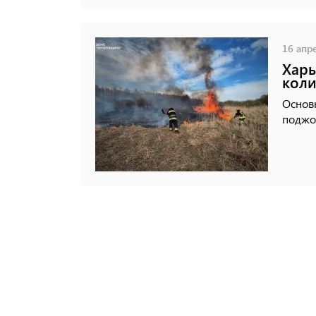
16 апре
Харь
коли
Основ
поджо