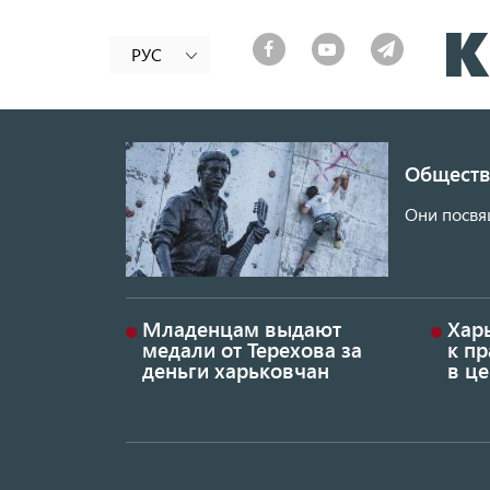
РУС
Обществ
Они посвя
Младенцам выдают
Хар
медали от Терехова за
к пр
деньги харьковчан
в це