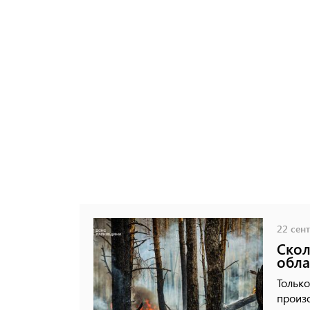
22 сент
Скол
обла
Только
произо