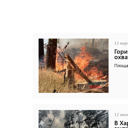
13 март
Гори
охв
Площа
12 июня
В Ха