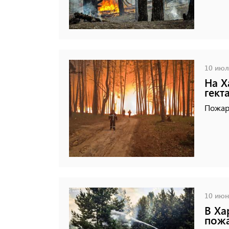
10 июля
На Х
гект
Пожар 
10 июня
В Ха
пожа