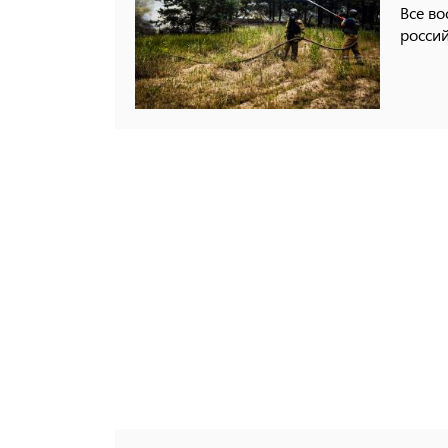
Все в
россий