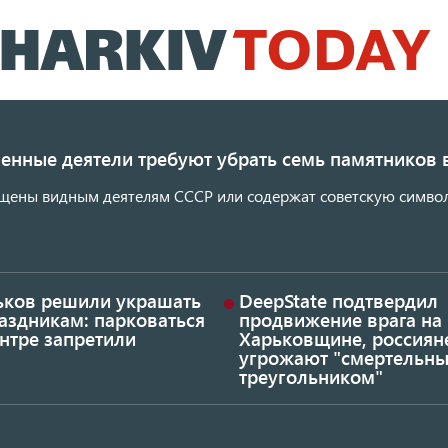
Перейти
к
основному
содержанию
енные деятели требуют убрать семь памятников 
щены видным деятелям СССР или содержат советскую символ
ьков решили украшать
DeepState подтвердил
аздникам: парковаться
продвижение врага на
нтре запретили
Харьковщине, россиян
угрожают "смертельн
треугольником"