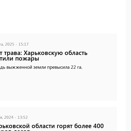
а, 2025 - 15:17
т трава: Харьковскую область
атили пожары
дь выжженной земли превысила 22 га.
, 2024 - 13:52
рьковской области горят более 400