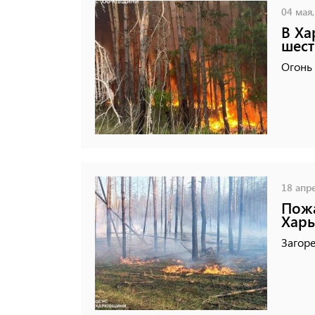
04 мая,
В Ха
шест
Огонь 
18 апре
Пожа
Харь
Загоре