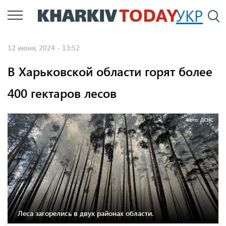
Перейти
УКР
По
к
основному
12 июня, 2024 - 13:52
содержанию
В Харьковской области горят более
400 гектаров лесов
Фото: ДСНС
Леса загорелись в двух районах области.