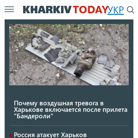
Перейти
УКР
По
к
основному
содержанию
Почему воздушная тревога в
Харькове включается после прилета
"Бандероли"
Россия атакует Харьков