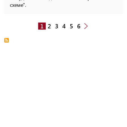
схеме".
1
2
3
4
5
6