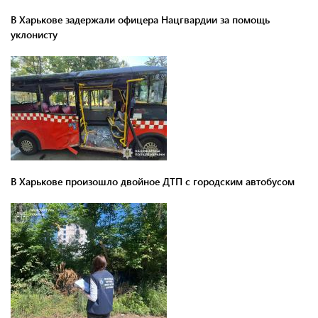
В Харькове задержали офицера Нацгвардии за помощь
уклонисту
В Харькове произошло двойное ДТП с городским автобусом