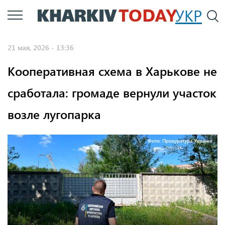
Перейти
УКР
По
к
основному
21 мая, 2026 - 13:36
содержанию
Кооперативная схема в Харькове не
сработала: громаде вернули участок
возле лугопарка
Фото: Прокуратура України