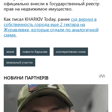
официально внесли в Государственный реестр
прав на недвижимое имущество.
Как писал KHARKIV Today, ранее
суд вернул в
собственность города еще 2 гектара на
Журавлевке, которые отдали по аналогичной
схеме.
земля
новости Харькова
кооперативная схема
земельный участок