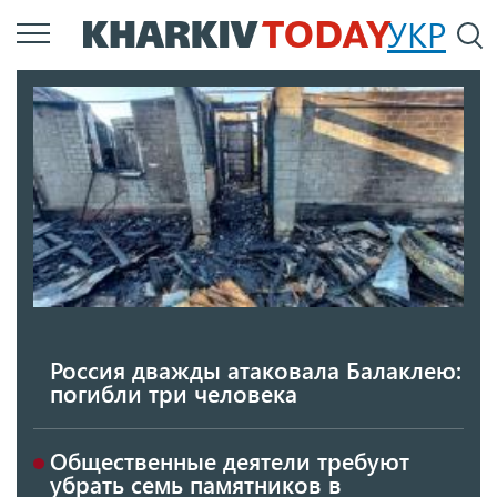
Перейти
УКР
По
к
основному
содержанию
Россия дважды атаковала Балаклею:
погибли три человека
Общественные деятели требуют
убрать семь памятников в