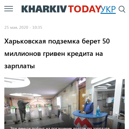
Перейти
УКР
По
к
основному
25 мая, 2020 - 10:35
содержанию
Харьковская подземка берет 50
миллионов гривен кредита на
зарплаты
Эти деньги пойдут на погашение долгов по зарплате,