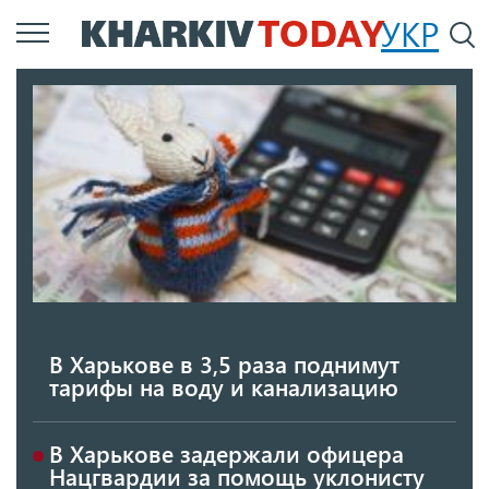
Перейти
УКР
По
к
основному
содержанию
В Харькове в 3,5 раза поднимут
тарифы на воду и канализацию
В Харькове задержали офицера
Нацгвардии за помощь уклонисту