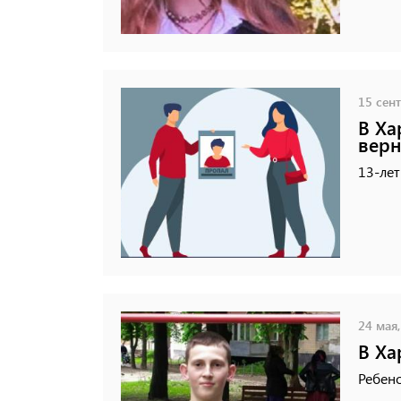
15 сент
В Ха
верн
13-лет
24 мая,
В Ха
Ребено