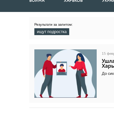
ВОЙНА
ХАРЬКОВ
УКРА
Основная
навигация
Результати за запитом:
ищут подростка
15 февр
Ушла
Харь
До сих