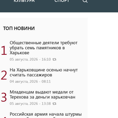
КУЛЬТУРА
СПОРТ
Поиск
ТОП НОВИНИ
Общественные деятели требуют
1
убрать семь памятников в
Харькове
05 августа, 2026 - 16:10
2
На Харьковщине осенью начнут
считать пассажиров
04 августа, 2026 - 08:11
3
Младенцам выдают медали от
Терехова за деньги харьковчан
05 августа, 2026 - 13:38
Российская армия начала штурмы