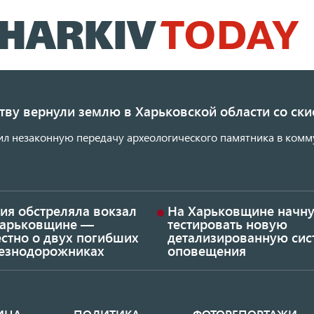
Перейти
к
основному
содержанию
ству вернули землю в Харьковской области со с
ил незаконную передачу археологического памятника в комм
ия обстреляла вокзал
На Харьковщине начну
Харьковщине —
тестировать новую
стно о двух погибших
детализированную сис
езнодорожниках
оповещения