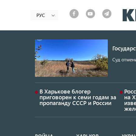
РУС
Государ
Суд отмен
В Харькове блогер
Росс
приговорен к семи годам за
на 
пропаганду СССР и России
изве
жел