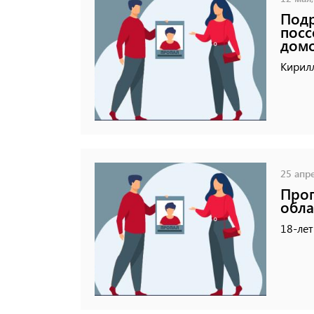
Подр
посс
дом
Кирил
25 апре
Проп
обла
18-лет