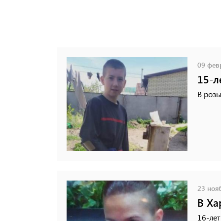
09 февр
15-л
В розы
23 нояб
В Ха
16-лет