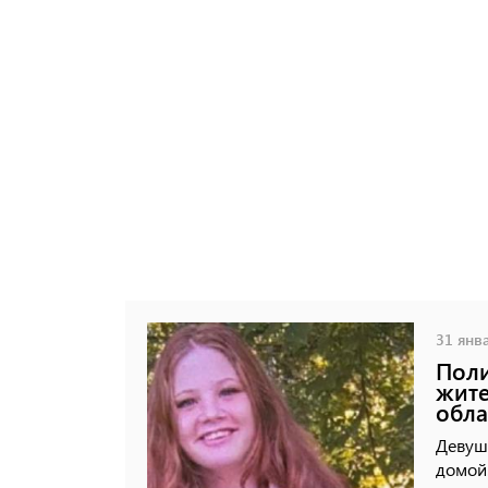
31 янва
Поли
жите
обла
Девушк
домой