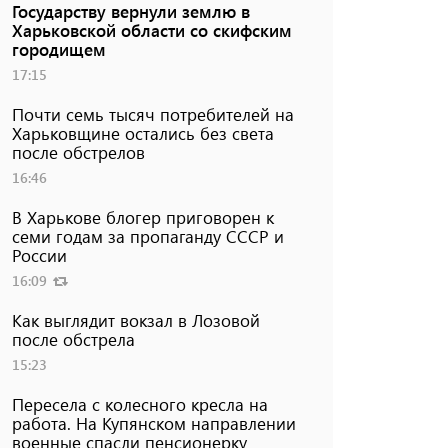
Государству вернули землю в
Харьковской области со скифским
городищем
17:15
Почти семь тысяч потребителей на
Харьковщине остались без света
после обстрелов
16:46
В Харькове блогер приговорен к
семи годам за пропаганду СССР и
России
16:09
Как выглядит вокзал в Лозовой
после обстрела
15:23
Пересела с колесного кресла на
работа. На Купянском направлении
военные спасли пенсионерку