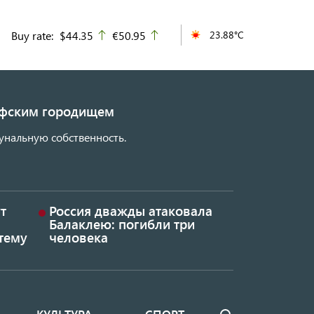
Buy rate:
$44.35
€50.95
23.88°C
up
up
кифским городищем
унальную собственность.
т
Россия дважды атаковала
Балаклею: погибли три
тему
человека