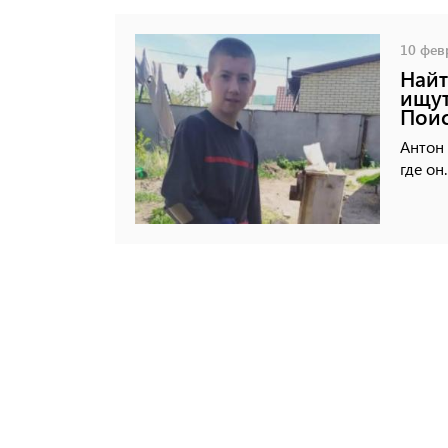
10 февр
Найт
ищут
Поис
Антон 
где он.