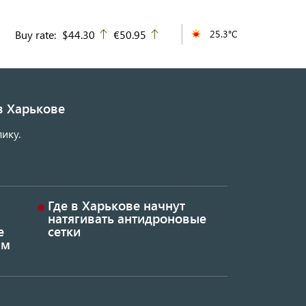
Buy rate:
$44.30
€50.95
25.3°C
up
up
в Харькове
ику.
Где в Харькове начнут
натягивать антидроновые
е
сетки
ым