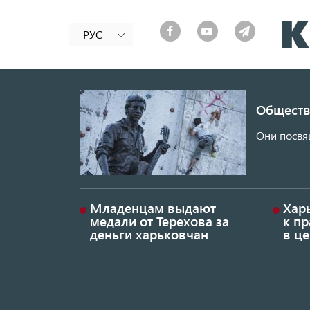
РУС
Обществ
Они посвя
Младенцам выдают
Хар
медали от Терехова за
к пр
деньги харьковчан
в це