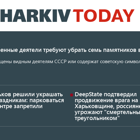
Перейти
к
основному
содержанию
енные деятели требуют убрать семь памятников 
щены видным деятелям СССР или содержат советскую символ
ьков решили украшать
DeepState подтвердил
аздникам: парковаться
продвижение врага на
нтре запретили
Харьковщине, россиян
угрожают "смертельн
треугольником"