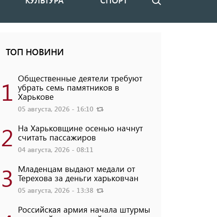
КУЛЬТУРА
СПОРТ
Поиск
ТОП НОВИНИ
Общественные деятели требуют
1
убрать семь памятников в
Харькове
05 августа, 2026 - 16:10
2
На Харьковщине осенью начнут
считать пассажиров
04 августа, 2026 - 08:11
3
Младенцам выдают медали от
Терехова за деньги харьковчан
05 августа, 2026 - 13:38
Российская армия начала штурмы