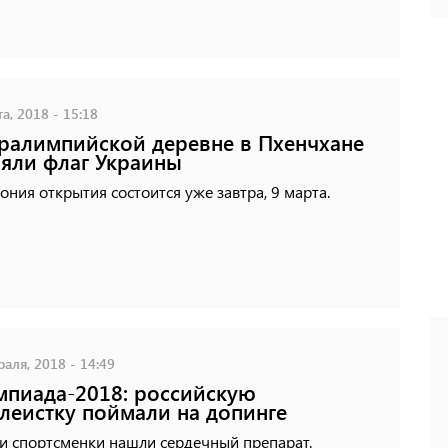
а, 2018 - 15:18
ралимпийской деревне в Пхенчхане
яли флаг Украины
ния открытия состоится уже завтра, 9 марта.
аля, 2018 - 14:49
пиада-2018: российскую
леистку поймали на допинге
и спортсменки нашли сердечный препарат.