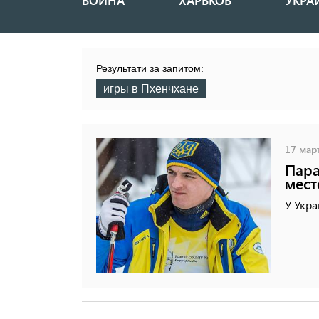
ВОЙНА
ХАРЬКОВ
УКРА
Основная
навигация
Результати за запитом:
игры в Пхенчхане
17 март
Пара
мест
У Укра