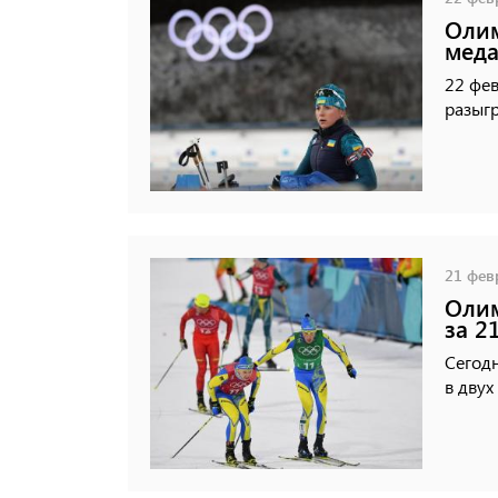
Олим
меда
22 фе
разыгр
21 февр
Олим
за 2
Сегод
в двух