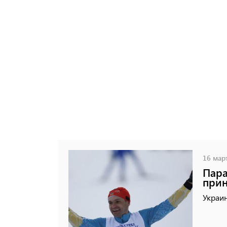
16 март
Пара
прин
Украин