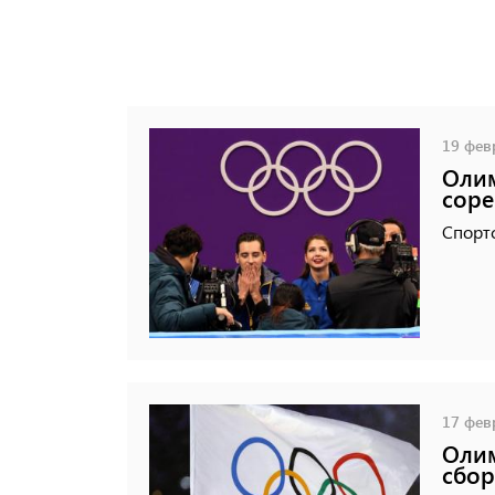
19 февр
Олим
соре
Спорт
17 февр
Олим
сбор