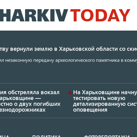
Перейти
к
основному
содержанию
ству вернули землю в Харьковской области со с
ил незаконную передачу археологического памятника в комм
ия обстреляла вокзал
На Харьковщине начну
Харьковщине —
тестировать новую
стно о двух погибших
детализированную сис
езнодорожниках
оповещения