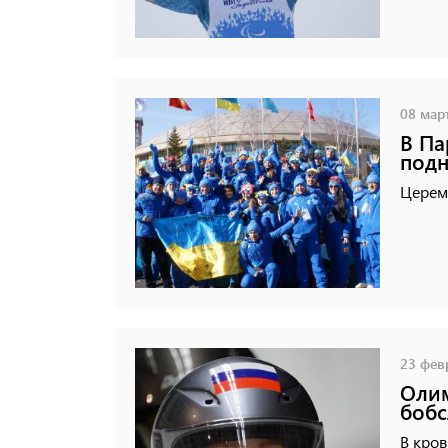
08 март
В Па
подн
Церемо
23 февр
Олим
бобс
В кров