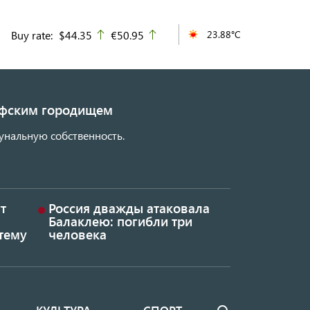
Buy rate:
$44.35
€50.95
23.88°C
up
up
кифским городищем
унальную собственность.
т
Россия дважды атаковала
Балаклею: погибли три
тему
человека