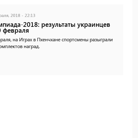
аля, 2018 - 22:13
пиада-2018: результаты украинцев
0 февраля
раля, на Играх в Пхенчхане спортсмены разыграли
омплектов наград.