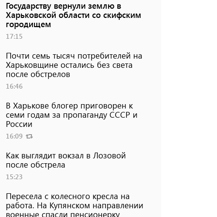
Государству вернули землю в
Харьковской области со скифским
городищем
17:15
Почти семь тысяч потребителей на
Харьковщине остались без света
после обстрелов
16:46
В Харькове блогер приговорен к
семи годам за пропаганду СССР и
России
16:09
Как выглядит вокзал в Лозовой
после обстрела
15:23
Пересела с колесного кресла на
работа. На Купянском направлении
военные спасли пенсионерку