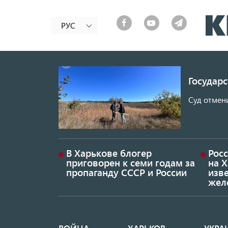
РУС
Государ
Суд отмен
В Харькове блогер
Росс
приговорен к семи годам за
на 
пропаганду СССР и России
изве
жел