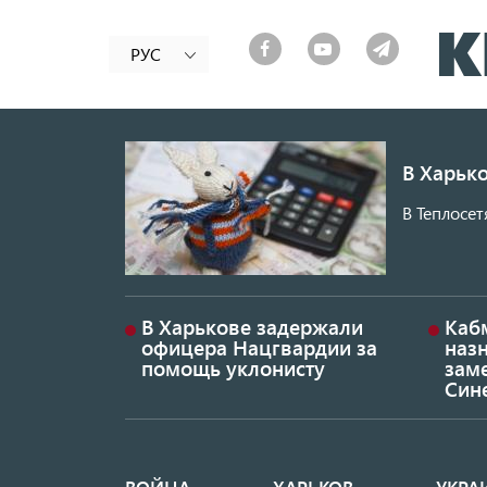
РУС
В Харько
В Теплосет
В Харькове задержали
Каб
офицера Нацгвардии за
наз
помощь уклонисту
заме
Син