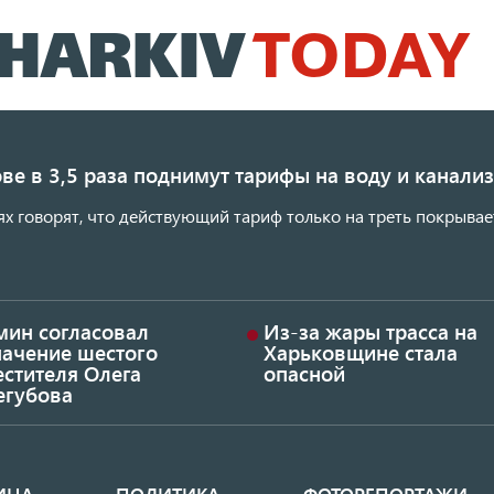
Перейти
к
основному
содержанию
ве в 3,5 раза поднимут тарифы на воду и канал
ях говорят, что действующий тариф только на треть покрывае
мин согласовал
Из-за жары трасса на
начение шестого
Харьковщине стала
стителя Олега
опасной
егубова