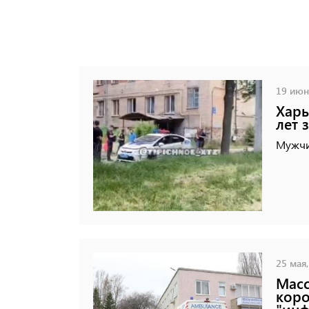
19 июня
Харь
лет 
Мужчин
25 мая,
Масс
коро