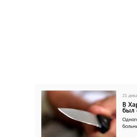
21 дека
В Ха
был 
Одного
больни