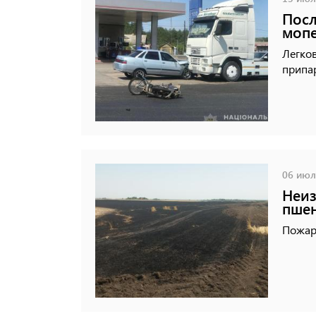
Посл
моп
Легков
припа
06 июля
Неиз
пшен
Пожар