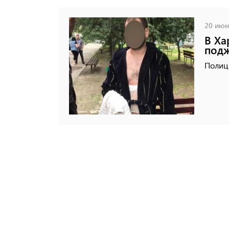
20 июня
В Ха
подж
Полиц