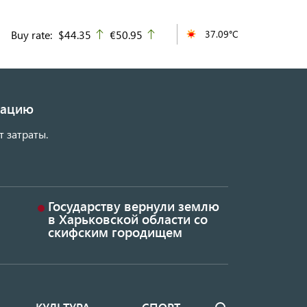
Buy rate:
$44.35
€50.95
37.09°C
up
up
изацию
т затраты.
Государству вернули землю
в Харьковской области со
скифским городищем