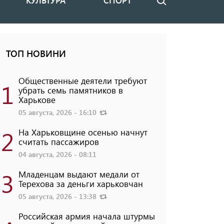
КУЛЬТУРА
СПОРТ
Поиск
ТОП НОВИНИ
Общественные деятели требуют
1
убрать семь памятников в
Харькове
05 августа, 2026 - 16:10
2
На Харьковщине осенью начнут
считать пассажиров
04 августа, 2026 - 08:11
3
Младенцам выдают медали от
Терехова за деньги харьковчан
05 августа, 2026 - 13:38
Российская армия начала штурмы