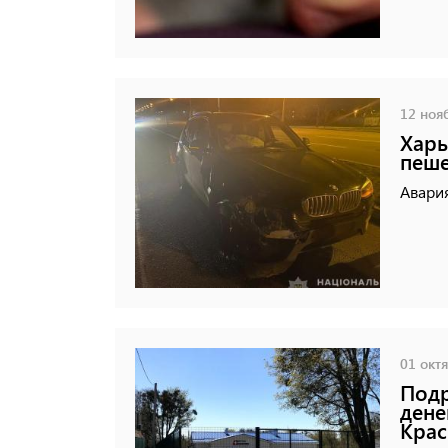
12 нояб
Харь
пеше
Авария
01 октя
Подр
дене
Крас