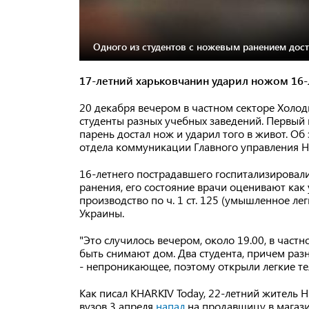
Одного из студентов с ножевым ранением дост
17-летний харьковчанин ударил ножом 16-л
20 декабря вечером в частном секторе Холод
студенты разных учебных заведений. Первый н
парень достал нож и ударил того в живот. О
отдела коммуникации Главного управления Н
16-летнего пострадавшего госпитализирова
ранения, его состояние врачи оценивают как
производство по ч. 1 ст. 125 (умышленное ле
Украины.
"Это случилось вечером, около 19.00, в частн
быть снимают дом. Два студента, причем разн
- непроникающее, поэтому открыли легкие те
Как писал KHARKIV Today, 22-летний житель Н
вузов 3 апреля
напал
на продавщицу в магази