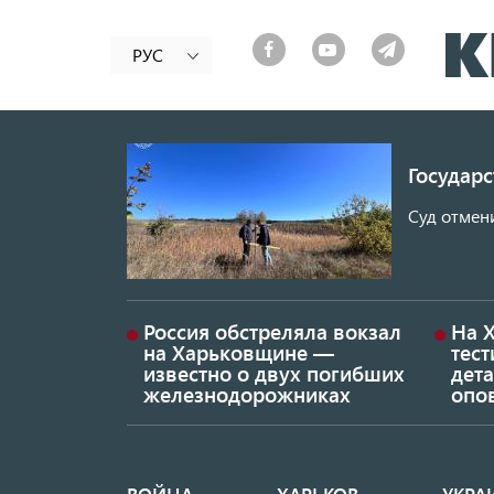
РУС
Государ
Суд отмен
Россия обстреляла вокзал
На 
на Харьковщине —
тес
известно о двух погибших
дет
железнодорожниках
опо