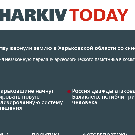
Перейти
к
основному
содержанию
ству вернули землю в Харьковской области со с
ил незаконную передачу археологического памятника в комм
Харьковщине начнут
Россия дважды атаков
тировать новую
Балаклею: погибли три
ализированную систему
человека
вещения