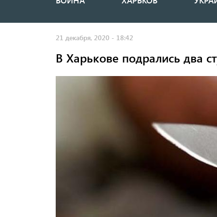
ВОЙНА
ХАРЬКОВ
УКРА
Основная
навигация
21 декабря, 2020 - 18:42
В Харькове подрались два с