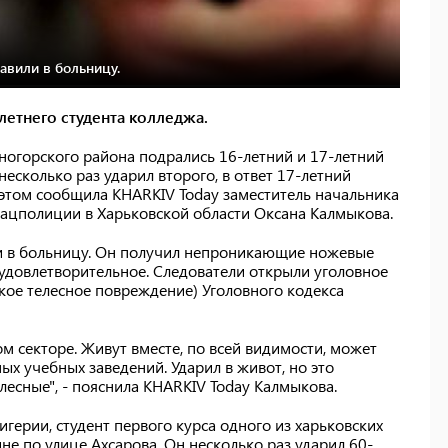
авили в больницу.
етнего студента колледжа.
ногорского района подрались 16-летний и 17-летний
есколько раз ударил второго, в ответ 17-летний
б этом сообщила KHARKIV Today заместитель начальника
ацполиции в Харьковской области Оксана Калмыкова.
ли в больницу. Он получил непроникающие ножевые
 удовлетворительное. Следователи открыли уголовное
гкое телесное повреждение) Уголовного кодекса
ом секторе. Живут вместе, по всей видимости, может
ых учебных заведений. Ударил в живот, но это
лесные", - пояснила KHARKIV Today Калмыкова.
игерии, студент первого курса одного из харьковских
не по улице Ахсарова. Он несколько раз ударил 60-