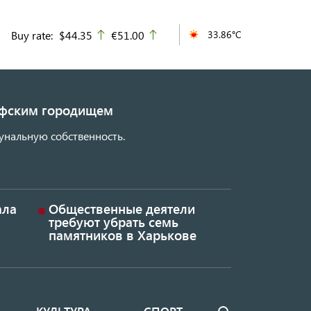
Buy rate:
$44.35
€51.00
33.86°C
up
up
кифским городищем
унальную собственность.
ала
Общественные деятели
требуют убрать семь
памятников в Харькове