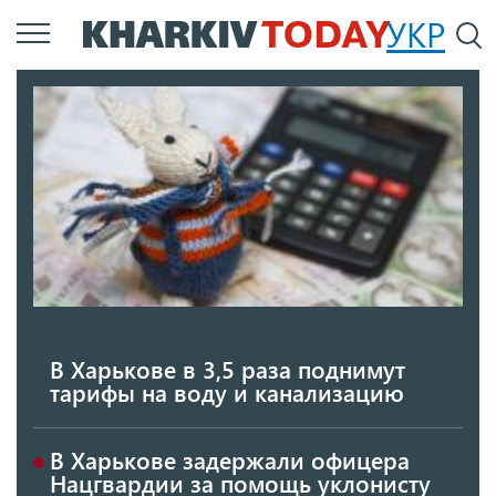
Перейти
УКР
По
к
основному
содержанию
В Харькове в 3,5 раза поднимут
тарифы на воду и канализацию
В Харькове задержали офицера
Нацгвардии за помощь уклонисту