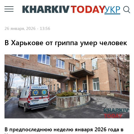
Перейти
УКР
По
к
основному
26 января, 2026 - 13:56
содержанию
В Харькове от гриппа умер человек
Ілюстративне фото: Сергій Козлов / KHARKIV Today
В предпоследнюю неделю января 2026 года в