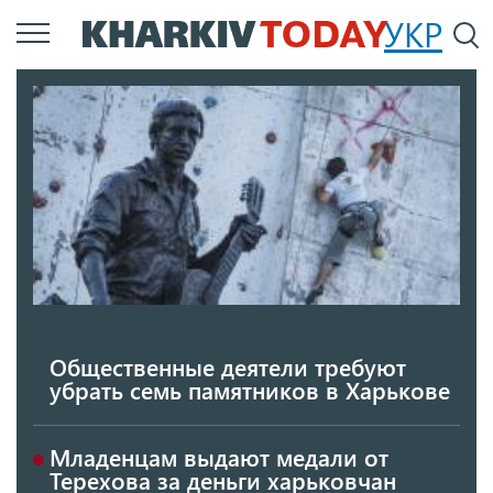
Перейти
УКР
По
к
основному
содержанию
Общественные деятели требуют
убрать семь памятников в Харькове
Младенцам выдают медали от
Терехова за деньги харьковчан