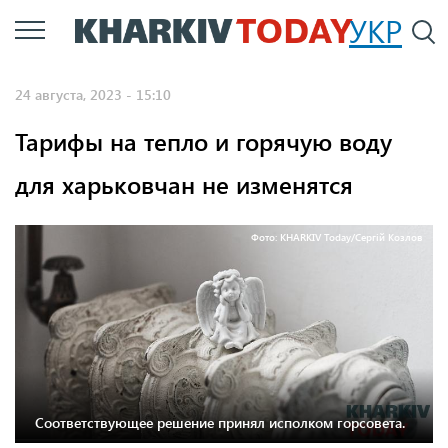
Перейти
УКР
По
к
основному
24 августа, 2023 - 15:10
содержанию
Тарифы на тепло и горячую воду
для харьковчан не изменятся
Фото: KHARKIV Today/Сергій Козлов
Соответствующее решение принял исполком горсовета.