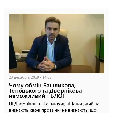
23 декабря, 2019 - 14:03
Чому обмін Башликова,
Тетюцького та Дворнікова
неможливий - БЛОГ
Ні Дворніков, ні Башликов, ні Тетюцький не
визнають своєї провини, не визнають, що