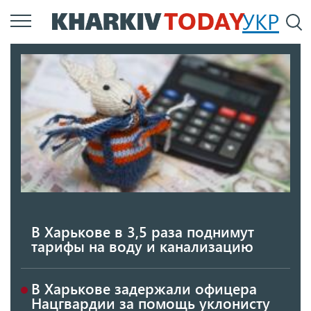
Перейти
УКР
По
к
основному
содержанию
В Харькове в 3,5 раза поднимут
тарифы на воду и канализацию
В Харькове задержали офицера
Нацгвардии за помощь уклонисту