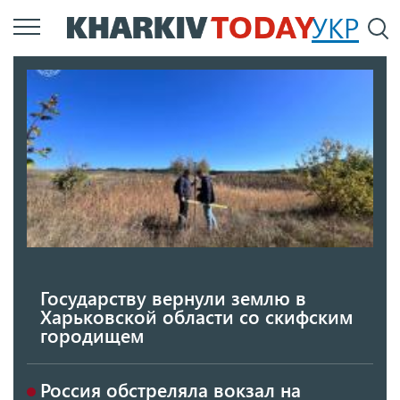
Перейти
УКР
По
к
основному
содержанию
Государству вернули землю в
Харьковской области со скифским
городищем
Россия обстреляла вокзал на