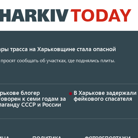
Перейти
к
основному
содержанию
ары трасса на Харьковщине стала опасной
просят сообщать об участках, где поднялись плиты.
арькове блогер
В Харькове задержали
оворен к семи годам за
фейкового спасателя
аганду СССР и России