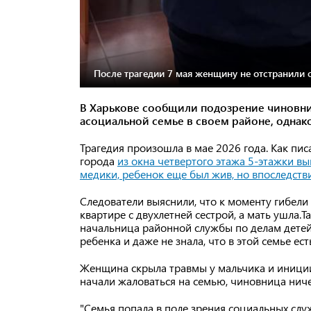
После трагедии 7 мая женщину не отстранили 
В Харькове сообщили подозрение чиновниц
асоциальной семье в своем районе, однако 
Трагедия произошла в мае 2026 года. Как пис
города
из окна четвертого этажа 5-этажки вы
медики, ребенок еще был жив, но впоследств
Следователи выяснили, что к моменту гибели
квартире с двухлетней сестрой, а мать ушла.
начальница районной службы по делам детей
ребенка и даже не знала, что в этой семье ес
Женщина скрыла травмы у мальчика и иниции
начали жаловаться на семью, чиновница ниче
"Семья попала в поле зрения социальных служ