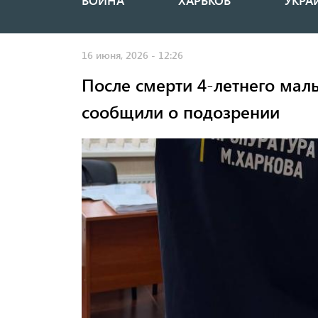
ВОЙНА
ХАРЬКОВ
УКРА
Основная
навигация
16 июня, 2026 - 12:26
После смерти 4-летнего мал
сообщили о подозрении