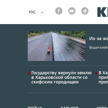
РУС
Из-за ж
Водителей 
Государству вернули землю
В Х
в Харьковской области со
приг
скифским городищем
проп