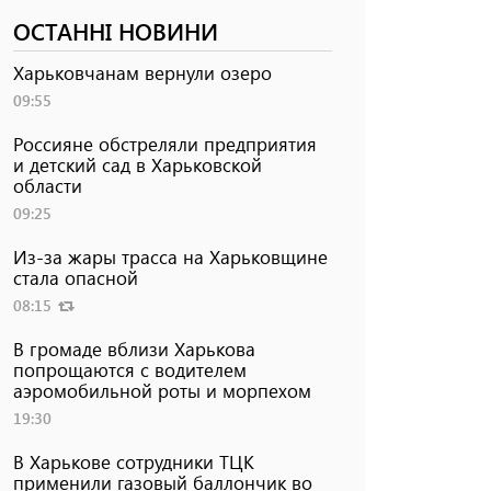
ОСТАННІ НОВИНИ
Харьковчанам вернули озеро
09:55
Россияне обстреляли предприятия
и детский сад в Харьковской
области
09:25
Из-за жары трасса на Харьковщине
стала опасной
08:15
В громаде вблизи Харькова
попрощаются с водителем
аэромобильной роты и морпехом
19:30
В Харькове сотрудники ТЦК
применили газовый баллончик во