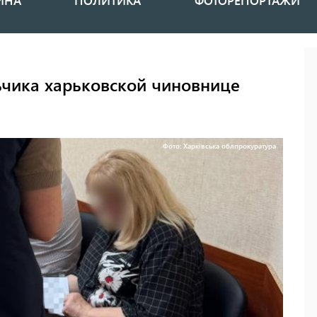
ИНА
ПОЛИТИКА
ФОТОРЕПОРТАЖИ
ьчика харьковской чиновнице
Фото: Харківська облпрокуратура