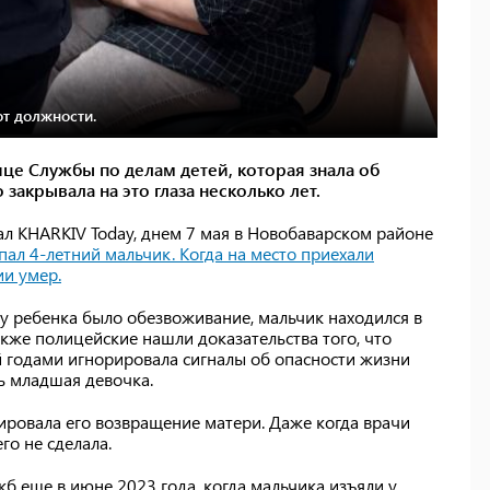
от должности.
е Службы по делам детей, которая знала об
закрывала на это глаза несколько лет.
ал KHARKIV Today, днем ​​7 мая в Новобаварском районе
пал 4-летний мальчик. Когда на место приехали
ии умер.
 у ребенка было обезвоживание, мальчик находился в
Также полицейские нашли доказательства того, что
 годами игнорировала сигналы об опасности жизни
ть младшая девочка.
ровала его возвращение матери. Даже когда врачи
го не сделала.
б еще в июне 2023 года, когда мальчика изъяли у