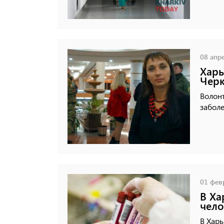
08 апре
Харь
Чер
Волонт
забол
01 февр
В Ха
чело
В Харь