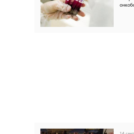
онкоб
14 сент