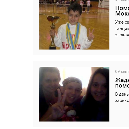
Помо
Моке
Уже с
танца
злокач
09 сент
Жада
помо
В ден
харько