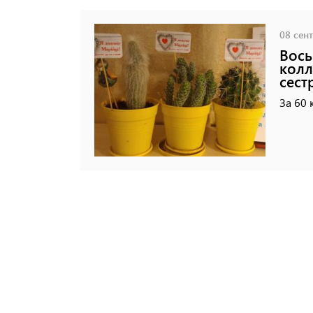
08 сент
Вось
колл
сест
За 60 