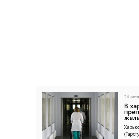
24 октя
В ха
преп
жел
Харьк
(Тарст