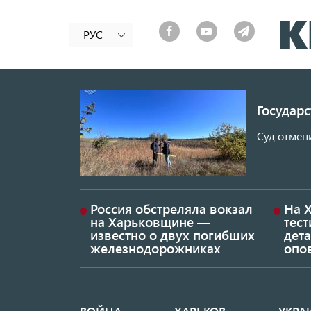
РУС
Государ
Суд отмен
Россия обстреляла вокзал
На 
на Харьковщине —
тес
известно о двух погибших
дет
железнодорожниках
опо