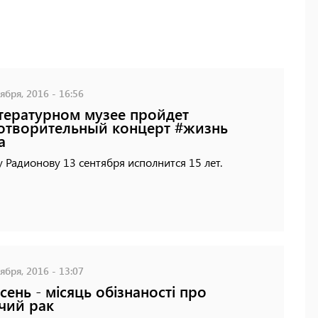
ября, 2016 - 16:56
тературном музее пройдет
отворительный концерт #жизнь
а
 Радионову 13 сентября исполнится 15 лет.
ября, 2016 - 13:07
сень - місяць обізнаності про
чий рак