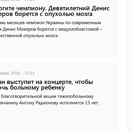
гите чемпиону. Девятилетний Денис
ров борется с опухолью мозга
емь месяцев чемпион Украины по современным
м Денис Мокеров борется с медуллобластомой –
ественной опухолью мозга.
ября, 2016 - 23:21
н выступит на концерте, чтобы
чь больному ребенку
ь благотворительной акции тяжелобольному
вчанину Антону Радионову исполнится 15 лет.