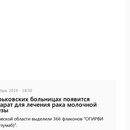
бря, 2019 - 18:50
рьковских больницах появится
арат для лечения рака молочной
езы
овской области выделили 366 флаконов "ОГИРВИ
узумаб)".