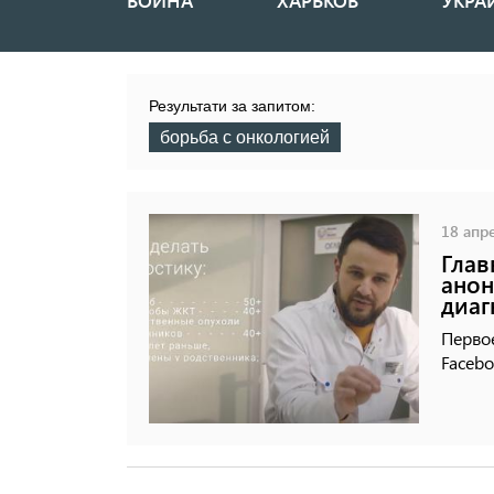
ВОЙНА
ХАРЬКОВ
УКРА
Основная
навигация
Результати за запитом:
борьба с онкологией
18 апре
Глав
анон
диаг
Первое
Facebo