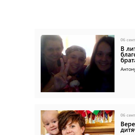
06 сент
В ли
благ
брат
Антону
06 сент
Вере
дитя