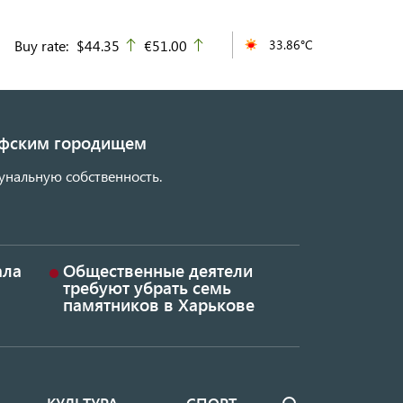
Buy rate:
$44.35
€51.00
33.86°C
up
up
кифским городищем
унальную собственность.
ала
Общественные деятели
требуют убрать семь
памятников в Харькове