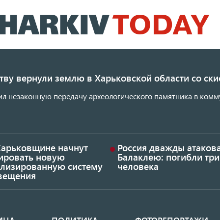
Перейти
к
основному
содержанию
ству вернули землю в Харьковской области со с
ил незаконную передачу археологического памятника в комм
Харьковщине начнут
Россия дважды атаков
тировать новую
Балаклею: погибли три
ализированную систему
человека
вещения