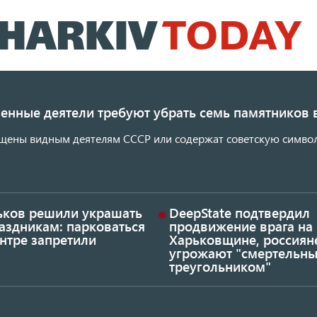
Перейти
к
основному
содержанию
енные деятели требуют убрать семь памятников 
щены видным деятелям СССР или содержат советскую символ
ьков решили украшать
DeepState подтвердил
аздникам: парковаться
продвижение врага на
нтре запретили
Харьковщине, россиян
угрожают "смертельн
треугольником"