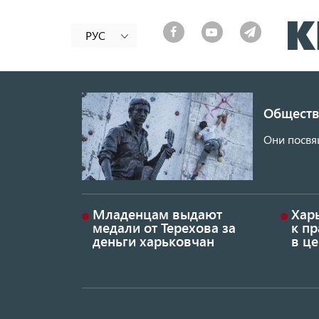
РУС
Обществ
Они посвя
Младенцам выдают
Хар
медали от Терехова за
к пр
деньги харьковчан
в це