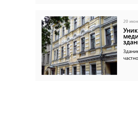
20 июня
Уник
меди
здан
Здание
частно