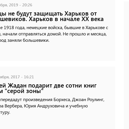
бря, 2019 - 20:26
ы не будут защищать Харьков от
шевиков. Харьков в начале XX века
е 1918 года, немецкие войска, бывшие в Харькове с
, начали отправляться домой. Не прошло и месяца,
род заняли большевики.
ября, 2017 - 16:21
ей Жадан подарит две сотни книг
м "серой зоны"
передадут произведения Борхеса, Джоан Роулинг,
ра Вербера, Юрия Андруховича и учебную
туру.