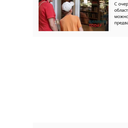
С оче
област
можно 
предва