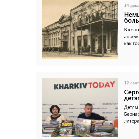
14 дека
Немц
боль
В конц
апреля
как го
12 сент
Серг
детя
Детям 
Берна
литера