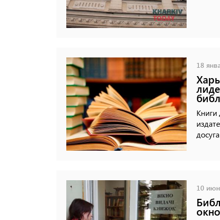
18 янва
Харь
лиде
библ
Книги 
издате
досуга
10 июня
Библ
окно