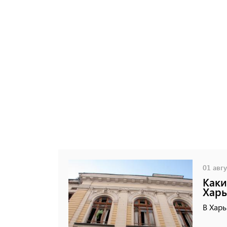
01 авгу
Каки
Харь
В Харь