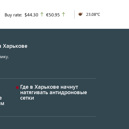
Buy rate:
$44.30
€50.95
23.08°C
up
up
в Харькове
ику.
Где в Харькове начнут
натягивать антидроновые
е
сетки
ым