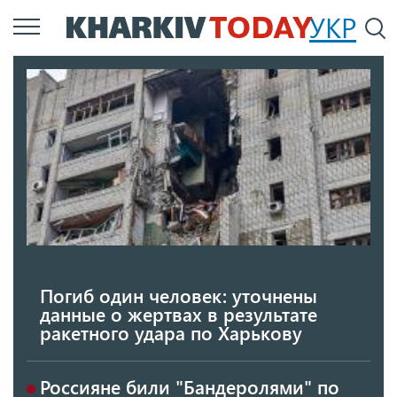
Перейти
УКР
По
к
основному
содержанию
Погиб один человек: уточнены
данные о жертвах в результате
ракетного удара по Харькову
Россияне били "Бандеролями" по