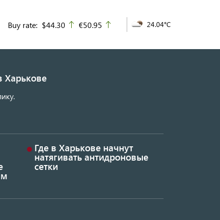
Buy rate:
$44.30
€50.95
24.04°C
up
up
в Харькове
ику.
Где в Харькове начнут
натягивать антидроновые
е
сетки
ым