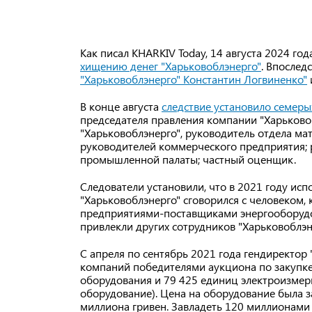
Как писал KHARKIV Today, 14 августа 2024 го
хищению денег "Харьковоблэнерго"
. Впослед
"Харьковоблэнерго" Константин Логвиненко"
В конце августа
следствие установило семеры
председателя правления компании "Харьково
"Харьковоблэнерго", руководитель отдела ма
руководителей коммерческого предприятия; 
промышленной палаты; частный оценщик.
Следователи установили, что в 2021 году и
"Харьковоблэнерго" сговорился с человеком,
предприятиями-поставщиками энергооборудов
привлекли других сотрудников "Харьковоблэн
С апреля по сентябрь 2021 года гендиректор
компаний победителями аукциона по закупке
оборудования и 79 425 единиц электроизмер
оборудование). Цена на оборудование была за
миллиона гривен. Завладеть 120 миллионами 