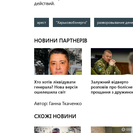
действий.
арест
"Харьковобэнерго"
разворовывание дене
Автор: Ганна Ткаченко
СХОЖІ НОВИНИ