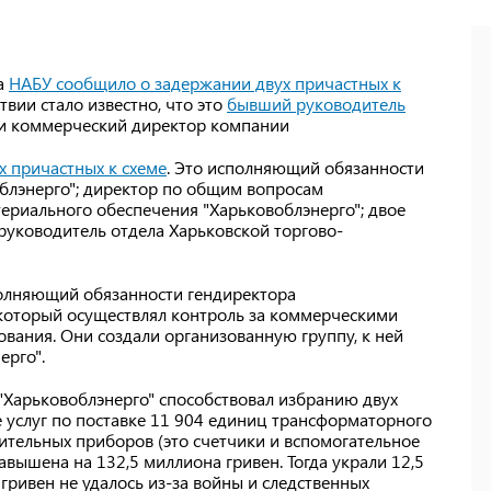
да
НАБУ сообщило о задержании двух причастных к
ствии стало известно, что это
бывший руководитель
и коммерческий директор компании
х причастных к схеме
. Это исполняющий обязанности
блэнерго"; директор по общим вопросам
териального обеспечения "Харьковоблэнерго"; двое
руководитель отдела Харьковской торгово-
сполняющий обязанности гендиректора
 который осуществлял контроль за коммерческими
ания. Они создали организованную группу, к ней
ерго".
 "Харьковоблэнерго" способствовал избранию двух
 услуг по поставке 11 904 единиц трансформаторного
ительных приборов (это счетчики и вспомогательное
вышена на 132,5 миллиона гривен. Тогда украли 12,5
гривен не удалось из-за войны и следственных