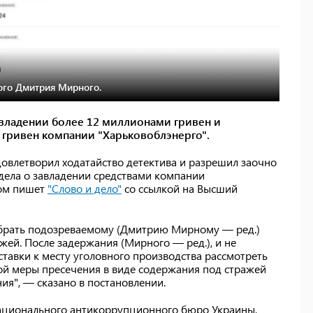
мого Дмитрия Мирного.
владении более 12 миллионами гривен и
 гривен компании "Харьковоблэнерго".
овлетворил ходатайство детектива и разрешил заочно
дела о завладении средствами компании
том пишет
"Слово и дело"
со ссылкой на Высший
збрать подозреваемому (Дмитрию Мирному — ред.)
жей. После задержания (Мирного — ред.), и не
ставки к месту уголовного производства рассмотреть
ой меры пресечения в виде содержания под стражей
ия", — сказано в постановлении.
ационального антикоррупционного бюро Украины,