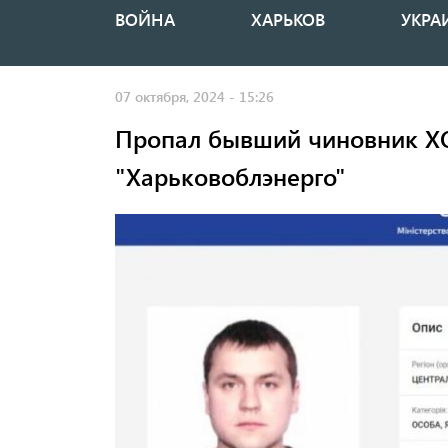
ВОЙНА
ХАРЬКОВ
УКРА
Основная
навигация
07 октября, 2024 - 15:26
Пропал бывший чиновник ХО
"Харьковоблэнерго"