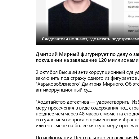
Следователи не знают, где искать подозревае
Дмитрий Мирный фигурирует по делу о за
покушении на завладение 120 миллионами
2 октября Высший антикоррупционный суд уд
заключить под стражу одного из фигурантов 
"Харьковоблэнерго" Дмитрия Мирного. Об э
антикоррупционный суд.
"Ходатайство детектива — удовлетворить. И
меру пресечения в виде содержания под стра
позднее чем через 48 часов с момента его до
его участием вопроса о применении избранн
или его смене на более мягкую меру пресечен
По информации Центрального управления Н