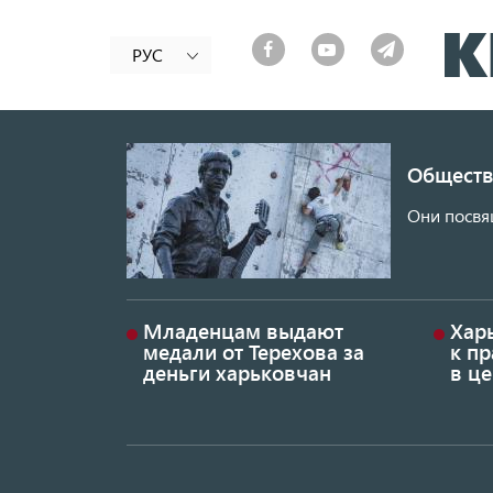
РУС
Обществ
Они посвя
Младенцам выдают
Хар
медали от Терехова за
к пр
деньги харьковчан
в це