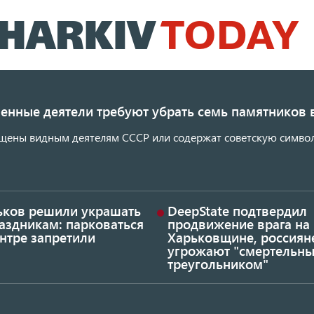
Перейти
к
основному
содержанию
енные деятели требуют убрать семь памятников 
щены видным деятелям СССР или содержат советскую символ
ьков решили украшать
DeepState подтвердил
аздникам: парковаться
продвижение врага на
нтре запретили
Харьковщине, россиян
угрожают "смертельн
треугольником"