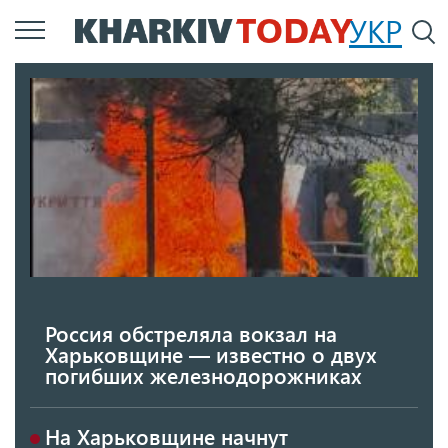
Перейти
УКР
По
к
основному
содержанию
Россия обстреляла вокзал на
Харьковщине — известно о двух
погибших железнодорожниках
На Харьковщине начнут