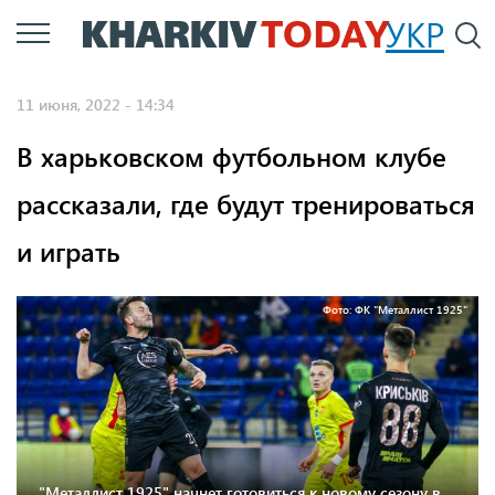
Перейти
УКР
По
к
основному
11 июня, 2022 - 14:34
содержанию
В харьковском футбольном клубе
рассказали, где будут тренироваться
и играть
Фото: ФК "Металлист 1925"
"Металлист 1925" начнет готовиться к новому сезону в