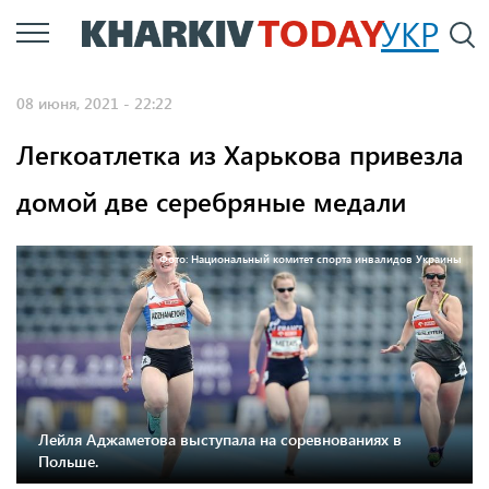
Перейти
УКР
По
к
основному
08 июня, 2021 - 22:22
содержанию
Легкоатлетка из Харькова привезла
домой две серебряные медали
Фото: Национальный комитет спорта инвалидов Украины
Лейля Аджаметова выступала на соревнованиях в
Польше.