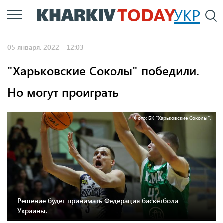
Перейти
УКР
По
к
основному
05 января, 2022 - 12:03
содержанию
"Харьковские Соколы" победили.
Но могут проиграть
Фото: БК "Харьковские Соколы".
Решение будет принимать Федерация баскетбола
Украины.