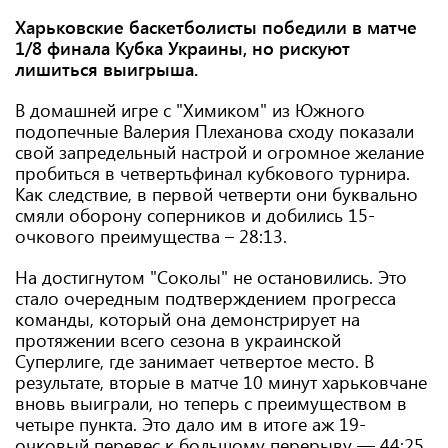
Харьковские баскетболисты победили в матче
1/8 финала Кубка Украины, но рискуют
лишиться выигрыша.
В домашней игре с "Химиком" из Южного
подопечные Валерия Плеханова сходу показали
свой запредельный настрой и огромное желание
пробиться в четвертьфинал кубкового турнира.
Как следствие, в первой четверти они буквально
смяли оборону соперников и добились 15-
очкового преимущества – 28:13.
На достигнутом "Соколы" не остановились. Это
стало очередным подтверждением прогресса
команды, который она демонстрирует на
протяжении всего сезона в украинской
Суперлиге, где занимает четвертое место. В
результате, вторые в матче 10 минут харьковчане
вновь выиграли, но теперь с преимуществом в
четыре пункта. Это дало им в итоге аж 19-
очковый перевес к большому перерыву — 44:25.