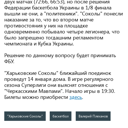
двух матчах (72:66, 66:53), но после решения
Федерации баскетбола Украины в 1/8 финала
вышли не они, а "политехники". "Соколы" понесли
наказание за то, что во втором матче
противостояния у них на площадке
одновременно побывало четыре легионера, что
было запрещено тогдашним регламентом
чемпионата и Кубка Украины.
Решение по данному вопросу будет принимать
ФБУ.
"Харьковские Соколы" ближайший поединок
проведут 14 января дома. В игре регулярного
сезона Суперлиги они выяснят отношения с
"Черкасскими Мавпами". Начало игры в 19:30.
Билеты можно приобрести
здесь
.
"Харьковские Соколы"
баскетбол
Валерий Плеханов