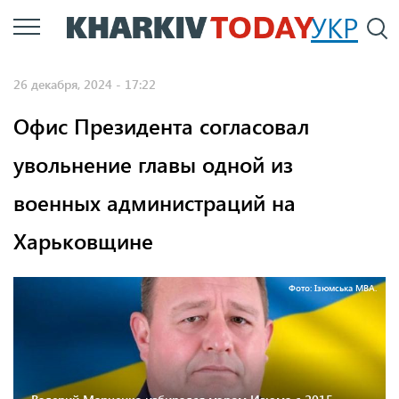
Перейти
УКР
По
к
основному
26 декабря, 2024 - 17:22
содержанию
Офис Президента согласовал
увольнение главы одной из
военных администраций на
Харьковщине
Фото: Ізюмська МВА.