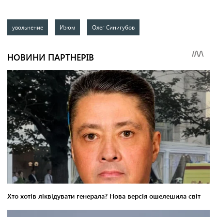
увольнение
Изюм
Олег Синигубов