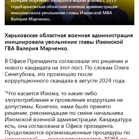
Валерий Марченко избирался мэром Изюма с 2015
годаХарьковская областная военная администрация
инициировала увольнение главы Изюмской МВА
Валерия Марченко..
Харьковская областная военная администрация
инициировала увольнение главы Изюмской
ГВА Валерия Марченко.
В Офисе Президента согласовали это решение и
нового кандидата на этот пост. По словам Олега
Синегубова, это произошло после
коррупционного скандала в августе 2024 года.
"Что касается Изюма, то какие-либо
злоупотребления и проявления коррупции не
допустимы. Конечно, нами было принято
решение, рекомендации по смене начальника
Изюмской военной администрации. Кандидатура
есть, она согласована в Офисе президента.
Продолжаются организационные процедуры по
назначению", — сказал рпредседатель ХОВА во