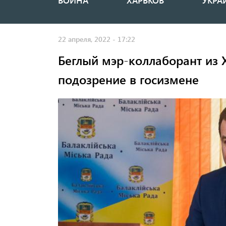
ВОЙНА
ХАРЬКОВ
УКРА
Основная
навигация
22 апреля, 2022 - 17:22
Беглый мэр-коллаборант из 
подозрение в госизмене