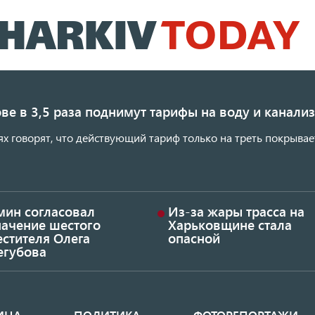
Перейти
к
основному
содержанию
ве в 3,5 раза поднимут тарифы на воду и канал
ях говорят, что действующий тариф только на треть покрывае
мин согласовал
Из-за жары трасса на
начение шестого
Харьковщине стала
стителя Олега
опасной
егубова