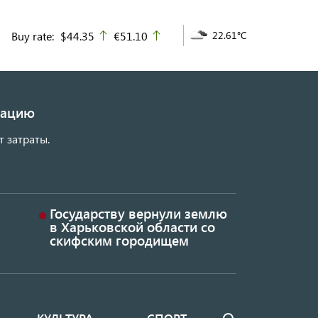
Buy rate:
$44.35
€51.10
22.61°C
up
up
изацию
т затраты.
Государству вернули землю
в Харьковской области со
скифским городищем