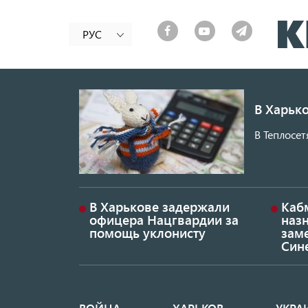
РУС
В Харько
В Теплосет
В Харькове задержали
Каб
офицера Нацгвардии за
наз
помощь уклонисту
заме
Син