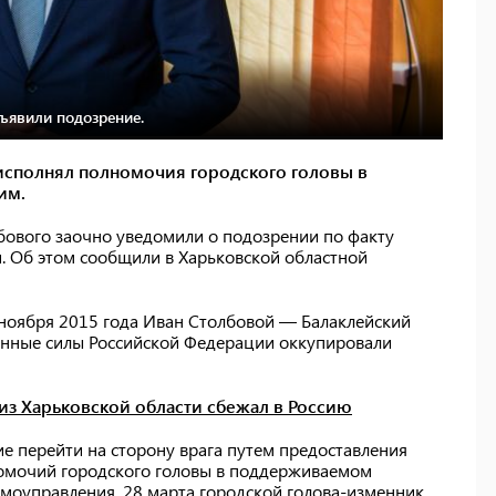
ъявили подозрение.
исполнял полномочия городского головы в
ким.
бового заочно уведомили о подозрении по факту
. Об этом сообщили в Харьковской областной
 ноября 2015 года Иван Столбовой — Балаклейский
женные силы Российской Федерации оккупировали
из Харьковской области сбежал в Россию
ие перейти на сторону врага путем предоставления
номочий городского головы в поддерживаемом
моуправления. 28 марта городской голова-изменник