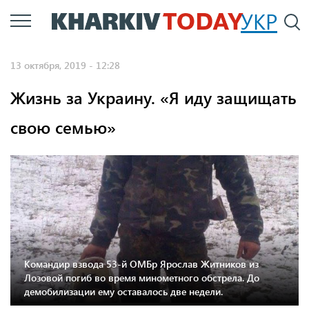
Перейти
УКР
По
к
основному
13 октября, 2019 - 12:28
содержанию
Жизнь за Украину. «Я иду защищать
свою семью»
Командир взвода 53-й ОМБр Ярослав Житников из
Лозовой погиб во время минометного обстрела. До
демобилизации ему оставалось две недели.