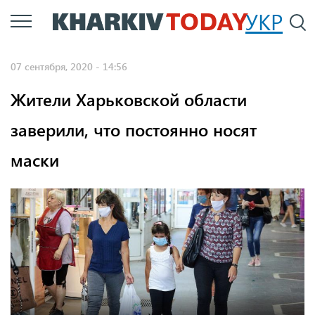
Перейти
УКР
По
к
основному
07 сентября, 2020 - 14:56
содержанию
Жители Харьковской области
заверили, что постоянно носят
маски